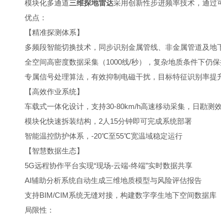
模块化多通道
三维探地雷达
采用创新性步进频率技术，通过可
优点：
【精准探测体系】
多频段智能切换技术，同步识别金属管线、非金属管道及地
全空间高密度数据采集（1000线/秒），复杂地质条件下仍保
专属信号处理算法，有效抑制电磁干扰，目标特征识别率提升
【高效作业系统】
车载式一体化设计，支持30-80km/h高速移动采集，日勘测
模块化快速拆装结构，2人15分钟即可完成系统部署
智能温控防护体系，-20℃至55℃宽温域稳定运行
【智慧数据生态】
5G远程协作平台实现“现场-云端-终端”实时数据共享
AI辅助分析系统自动生成三维地质模型与风险评估报告
支持BIM/CIM系统无缝对接，构建数字孪生地下空间数据库
局限性：