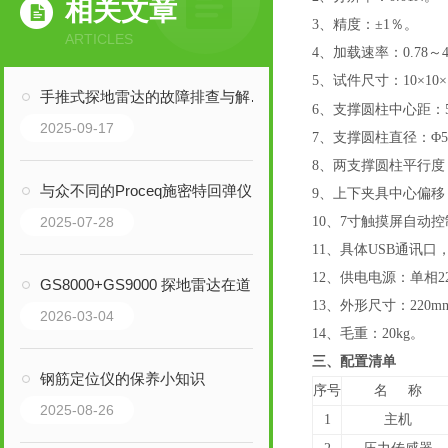
相关文章
3、精度：±1％
。
ARTICLES
4、加载速率：0.78～4
5、试件尺寸：10×10×
手推式探地雷达的故障排查与解决方法
6、支撑圆柱中心距：50
2025-09-17
7、支撑圆柱直径：Φ5±
8、两支撑圆柱平行度：
与众不同的Proceq施密特回弹仪
9、上下夹具中心偏移：
2025-07-28
10、7寸触摸屏自动
11、具体USB通讯口
12、供电电源：单相22
GS8000+GS9000 探地雷达在道路结构检测中的应用案例
13、外形尺寸：220mm
2026-03-04
14、毛重：20kg。
三、
配置
清
单
钢筋定位仪的保养小知识
序号
名 称
2025-08-26
1
主机