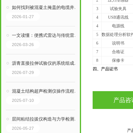
2
压力传感器
如何找到被混凝土掩盖的电缆井盖？
3
试验夹具
2026-01-27
4
USB通讯线
4
电源线
5
数据处理分析软
一文读懂：便携式雷达与传统雷达的区别及应用场景
6
说明书
2026-03-26
7
合格证
8
保修卡
沥青直接拉伸试验仪的系统组成及功能特点
四、产品证书
2026-07-29
混凝土结构超声检测仪操作流程关键要点
产品咨
2025-07-10
层间粘结拉拔仪构造与力学检测原理详解
2026-05-27
产