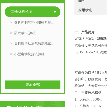
品牌
应用领域
其他材料检测
微机控制气动伺服砂浆疲劳试验机
一
、
产品
简介
防眩板*试验机
WXKZ-300N
小型电动
集料微型狄法尔法磨耗试验仪
抗折强度测试也可采用本
《TB/T3275-2
小型电动抗折试验机
本设备为自动伺服恒
备打印、数据联网、
查看全部
检验站、大专院校*的
二、
主要技术指标
1、大荷载：300N
。
2、分辨率：0.01N
。