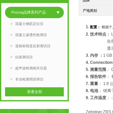
品牌
产地类别
Proceq品牌系列产品
混凝土钢筋定位仪
1.
配置：
根据个
2. 技术特点：
混凝土渗透性检测仪
在所有光 
道路标线逆反射测试仪
显示器 3.5
3. 内存 ：
1 G
拉拔测试仪
4. Connectio
超声波检测相关仪器
5. 测量范围
： 0
6. 报告软件
： 
专业检测用回弹仪
7. 重量
： 1.
8. 电池
： 锂离子 
查看全部
9. 工作温度
： 
Zehntner