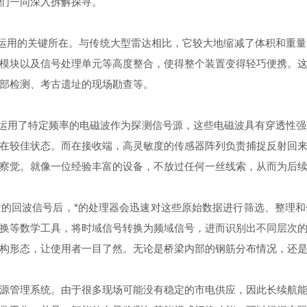
们一同深入拆解探寻。
运用的关键所在。与传统大型雷达相比，它较大地缩减了体积和重量
模块以及信号处理单元等高度整合，使得整个装置变得轻巧便携。
部检测、考古遗址的现场勘查等。
运用了特定频率的电磁波作为探测信号源，这些电磁波具有穿透性强
在较佳状态。而在接收端，高灵敏度的传感器阵列负责捕捉反射回
察觉。就像一位经验丰富的设备，不放过任何一丝线索，从而为后
回波信号后，*的处理器会迅速对这些原始数据进行筛选、整理和
换等数学工具，将时域信号转换为频域信号，进而识别出不同层次
构形态，让使用者一目了然。无论是桥梁内部的钢筋分布情况，还
管理系统。由于很多现场可能没有稳定的市电供应，因此长续航能