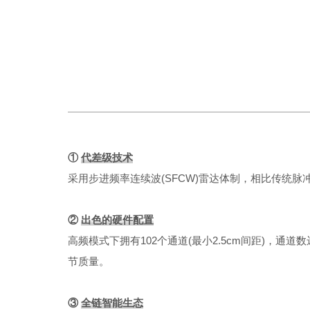
①
代差级技术
采用步进频率连续波(SFCW)雷达体制，相比传统
②
出色的硬件配置
高频模式下拥有102个通道(最小2.5cm间距)，通
节质量。
③
全链智能生态