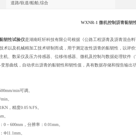
道路/轨道/船舶,综合
WXNR-1
微机控制沥青黏韧
黏韧性试验仪
是湖南旺轩科技有限公司根据《公路工程沥青及沥青混合料试验规程J
技术以及机械精加工技术研制而成，用于测定改性沥青的黏韧性，以评价
、数采仪及压力传感器、位移传感器、微机及控制与数据处理软件（Win
-变形曲线，自动求出沥青的黏韧性和韧性值，具有数据存储和报告输出
0mm/min可调
。
min
。
1KN
，
精度0.05％FS
。
mm
。
0－600mm
，
分辨率：0.01mm
。
11.1mm
。