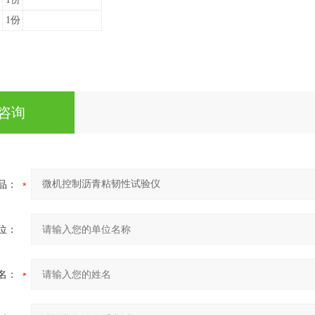
1份
咨询
品：
位：
名：