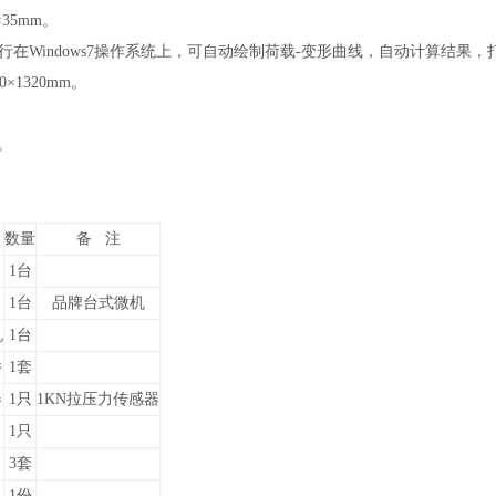
35mm
。
行在Windows7操作系统上，可自动绘制荷载-变形曲线，自动计算结果，
×1320mm
。
。
z。
数量
备 注
1台
1台
品牌台式微机
机
1台
件
1套
器
1只
1KN拉压力传感器
1只
3套
1份