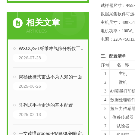
试样器尺寸：Φ55×
数据采集软件可运
相关文章
主机尺寸：400×340
ARTICLES
电机功率：100W
电源：220V×50H
WXCQS-1纤维冲气筛分析仪工作原理与日常保养
三、配置清单
2026-07-28
序号
名 称
1
主机
揭秘便携式雷达不为人知的一面！
2
微机
2025-06-26
3
A4喷墨打印
4
数据处理软
阵列式手持雷达的基本配置
5
拉压力传感
2025-02-13
6
位移传感器
7
试验器
一文读懂proceq-PM8000钢筋定位仪
8
说明书