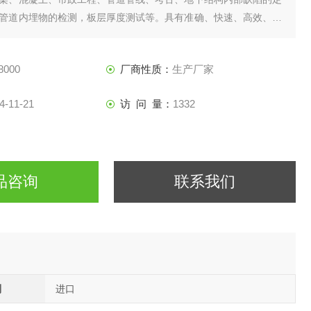
管道内埋物的检测，板层厚度测试等。具有准确、快速、高效、高
接出3D结构、增强现实AR、数据云上传等优点。
8000
厂商性质：
生产厂家
4-11-21
访 问 量：
1332
品咨询
联系我们
别
进口