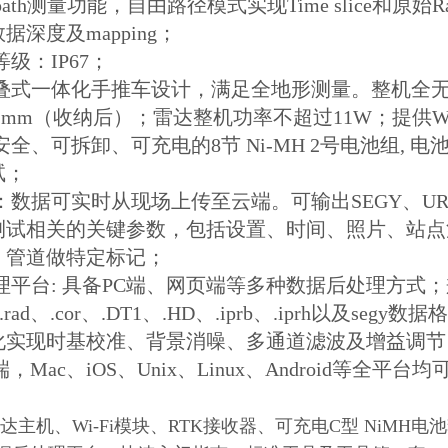
ee path测量功能，自由路径模式实现Time slic
深度及mapping；
等级：IP67；
折叠式一体化手推车设计，满足全地形测量。整机全无
*380 mm（收纳后）；雷达整机功率不超过11W；提供
空安全、可拆卸、可充电的8节 Ni-MH 2号电池组, 
试；
传：数据可实时从现场上传至云端。可输出SEGY、UR
测试相关的关键参数，包括设置、时间、照片、站点
、管道做特定标记；
处理平台: 具备PC端、网页端等多种数据后处理方式；兼
3、.rad、.cor、.DT1、.HD、.iprb、.iprh
化实现时基校准、背景消噪、多通道滤波及增益调节
，Mac、iOS、Unix、Linux、Android等全平台
达主机、Wi-Fi模块、RTK接收器、可充电C型 NiM