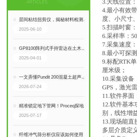
3.天线位置
ARTICLES
4.最小有效
度、小尺寸
层间粘结扭剪仪，揭秘材料检测奥秘！
5.扫描时窗：0
2025-06-10
6.采样率：50
7.采集速度：8
GP8100阵列式手持雷达在土木工程中的应用探索
8.最小可探
2025-04-01
9.标配RT
厘米级；
一文弄懂Pundit 200混凝土超声检测仪原理
10.采集设
GPS，激光
2026-07-24
11.软件
12.软件基
精准锁定地下管网！Proceq探地雷达“”三剑客”
别，线性增
2025-07-17
13.现场能
多层介质定
纤维冲气筛分析仪应该如何使用