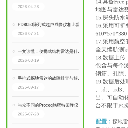
14.具备Fr
2026-04-23
地图与雷达数据
15.探头防水
PD8050阵列式超声成像仪相比普通超声探伤好在哪？
16.采用可
610*570
2026-07-21
17.采用航
全天续航测
一文读懂：便携式结构雷达是什么，能解决什么问题
18.数据上
2026-03-19
包含与每个
钢筋、孔隙
手推式探地雷达的故障排查与解决方法
19.数据后
2025-09-17
、.dt、.rd
出。可自动
台不限于PC端
与众不同的Proceq施密特回弹仪
2025-07-28
配置：
探地雷