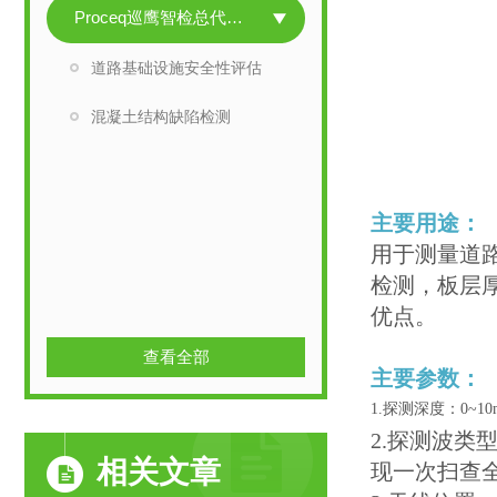
Proceq巡鹰智检总代系列
道路基础设施安全性评估
混凝土结构缺陷检测
主要用途
：
用于测量道
检测，板层
优点。
查看全部
主要参数：
1.
探测深度：0
~1
2.探测波类
相关文章
现一次扫查