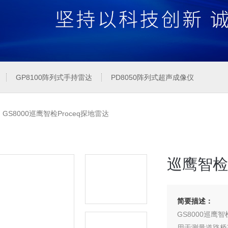
GP8100阵列式手持雷达
PD8050阵列式超声成像仪
>
GS8000巡鹰智检Proceq探地雷达
巡鹰智检P
简要描述：
GS8000巡鹰
用于测量道路桥