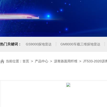
热门关键词：
GS9000探地雷达
GM8000车载三维探地雷达
当前位置：
首页
>
产品中心
>
沥青路面用纤维
>
JT533-20