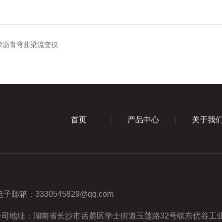
R-2沥青弯曲梁流变仪
首页
产品中心
关于我
电子邮箱：
3330545829@qq.com
公司地址：湖南省长沙市岳麓区学士街道玉莲路32号联东优谷工业园