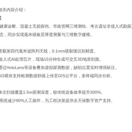
相关内容介绍：
】
健康诊断、混凝土无损探伤、市政管网三维测绘、考古遗址非侵入式勘探
态，同步实现毫米级板层厚度测量与三维数字建模。
 搭载第四代毫米波阵列天线，0.1mm级裂缝识别精度。
嵌入式AI处理芯片，现场15分钟生成可交互3D地质剖面。
： 通过HoloLens等设备叠加虚拟探测数据，缺陷位置实时增强标注。
：5G模块支持检测数据秒级上传至GIS云平台，多终端同步分析。
单次扫描覆盖1.5m探测深度，较传统设备效率提升300%。
系统减少90%人工操作，为工程决策提供全天候数字资产支持。