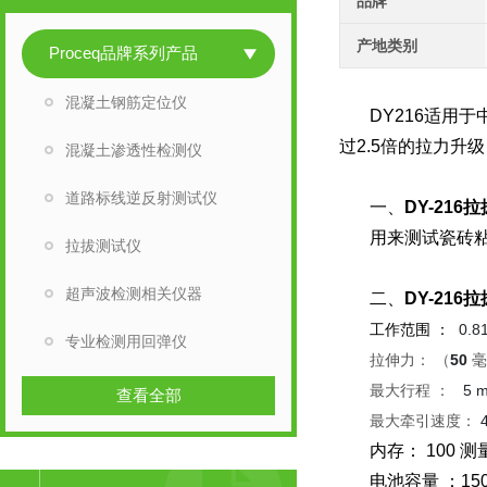
品牌
产地类别
Proceq品牌系列产品
混凝土钢筋定位仪
DY216适用
过2.5倍的拉力升
混凝土渗透性检测仪
道路标线逆反射测试仪
一、
DY-216
拉
用来测试瓷砖
拉拔测试仪
超声波检测相关仪器
二、
DY-216
拉
工作范围 ：
0.8
专业检测用回弹仪
拉伸力： （
50
最大行程 ：
5 
查看全部
最大牵引速度：
内存： 100 测
电池容量 ：150