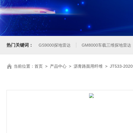
热门关键词：
GS9000探地雷达
GM8000车载三维探地雷达
当前位置：
首页
>
产品中心
>
沥青路面用纤维
>
JT533-