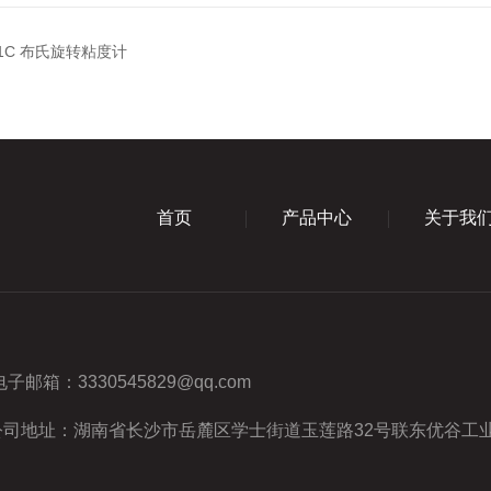
-1C 布氏旋转粘度计
首页
产品中心
关于我
电子邮箱：
3330545829@qq.com
公司地址：湖南省长沙市岳麓区学士街道玉莲路32号联东优谷工业园