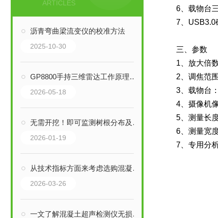
ARTICLES
6、载物台
7、USB3
沥青弯曲梁流变仪的校准方法
2025-10-30
三、参数
1、放大倍数
GP8800手持三维雷达工作原理与核心应用深度解析
2、调焦范围
3、载物台：2
2026-05-18
4、摄像机像
5、测量长度
无需开挖！即可监测树根分布及走向
6、测量宽度
2026-01-19
7、专用分
从技术指标方面来考虑选购混凝土结构超声检测仪
2026-03-26
一文了解混凝土超声检测仪无损检测原理与功能介绍