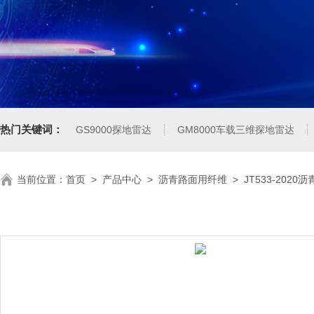
热门关键词：
GS9000探地雷达
GM8000车载三维探地雷达
当前位置：
首页
>
产品中心
>
沥青路面用纤维
>
JT533-20