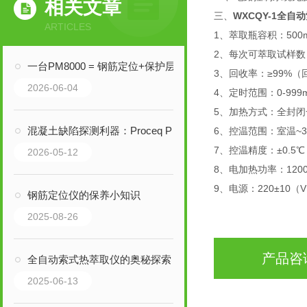
相关文章
三、
WXCQY-1全自
ARTICLES
1、萃取瓶容积：500m
2、每次可萃取试样
一台PM8000 = 钢筋定位+保护层测厚+直径估算+智能报告，您说值不值？
3、回收率：≥99%（
2026-06-04
4、定时范围：0-9
5、加热方式：全封
混凝土缺陷探测利器：Proceq PD8050阵列式超声成像仪
6、控温范围：室温~3
7、控温精度：±0.5℃
2026-05-12
8、电加热功率：120
9、电源：220±10（V
钢筋定位仪的保养小知识
2025-08-26
产品咨
全自动索式热萃取仪的奥秘探索！
2025-06-13