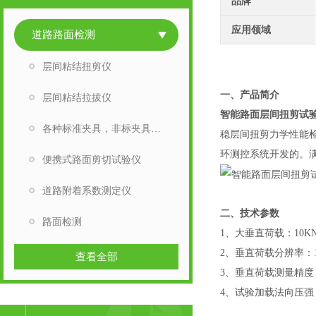
品牌
应用领域
道路路面检测
层间粘结扭剪仪
一、
产品
简介
层间粘结拉拔仪
智能路面层间扭剪试
各种标准夹具，非标夹具定制
稳层间扭剪力学性能
环测控系统开发的。
满
便携式路面剪切试验仪
道路附着系数测定仪
二、
技
路面检测
1、大垂直荷载：10K
2、垂直荷载分辨率：
查看全部
3、垂直荷载测量精度
4、试验加载法向压强：0