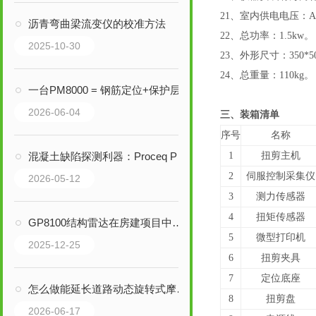
2
1
、室内供电电压：AC
沥青弯曲梁流变仪的校准方法
2
2
、总功率：1.
5
kw
。
2025-10-30
2
3
、外形尺寸：350*50
2
4
、总重量：110kg。
一台PM8000 = 钢筋定位+保护层测厚+直径估算+智能报告，您说值不值？
2026-06-04
三、装箱
清单
序号
名称
混凝土缺陷探测利器：Proceq PD8050阵列式超声成像仪
1
扭
剪主机
2
伺服控制采集仪
2026-05-12
3
测力传感器
4
扭矩传感器
GP8100结构雷达在房建项目中的实际应用
5
微型打印机
2025-12-25
6
扭剪夹具
7
定位底座
怎么做能延长道路动态旋转式摩擦系数测定仪的使用寿命
8
扭剪盘
2026-06-17