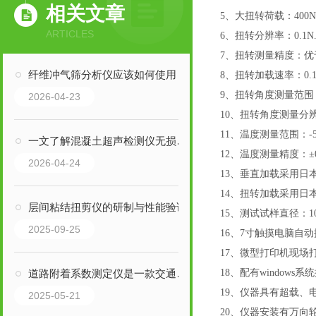
相关文章
5
、大扭转荷载：400N
ARTICLES
6
、扭转分辨率：0.1N
7
、扭转测量精度：优于
纤维冲气筛分析仪应该如何使用
8
、扭转加载速率：0.1
9
、扭转角度测量范围：0
2026-04-23
10
、扭转角度测量分辨率
11
、温度测量范围：-50
一文了解混凝土超声检测仪无损检测原理与功能介绍
12
、温度测量精度：±0
2026-04-24
1
3
、垂直加载采用日
1
4
、扭转加载采用日
层间粘结扭剪仪的研制与性能验证
1
5
、测试试样直径：10
2025-09-25
1
6
、7寸触摸电脑自
1
7
、微型打印机现场
道路附着系数测定仪是一款交通事故现场勘察专业设备
18
、配有window
19
、仪器具有超载、
2025-05-21
2
0
、仪器安装有万向